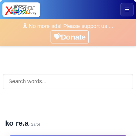
☰
🎗️ No more ads! Please support us ...
💝Donate
ko re.a
(Garo)