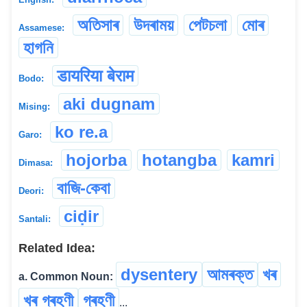
অতিসাৰ
উদৰাময়
পেটচলা
মোৰ
Assamese:
হাগনি
डायरिया बेराम
Bodo:
aki dugnam
Mising:
ko re.a
Garo:
hojorba
hotangba
kamri
Dimasa:
বাজি-কেবা
Deori:
ciḍir
Santali:
Related Idea:
dysentery
আমৰক্ত
খৰ
a. Common Noun:
খৰ গ্ৰহণী
গ্ৰহণী
...