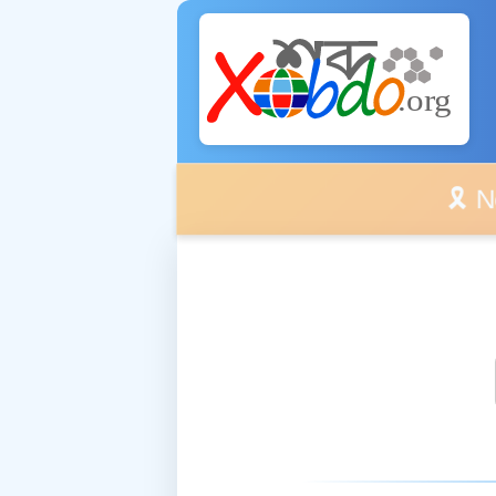
🎗️ No