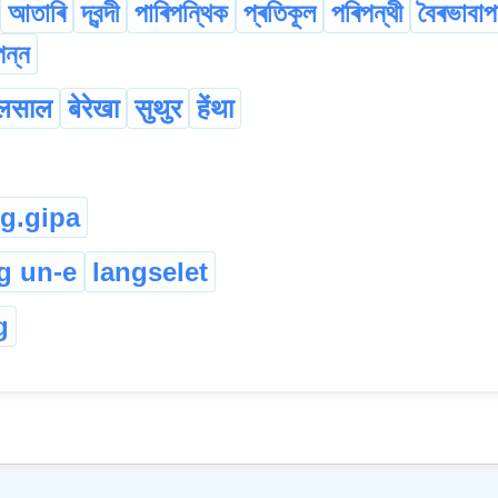
আতাৰি
দ্বন্দী
পাৰিপন্থিক
প্ৰতিকূল
পৰিপন্থী
বৈৰভাবাপ
পন্ন
ालसाल
बेरेखा
सुथुर
हेंथा
g.gipa
g un-e
langselet
g
©
2026
xobdo.org - a dictionary by you, for you, of you !!