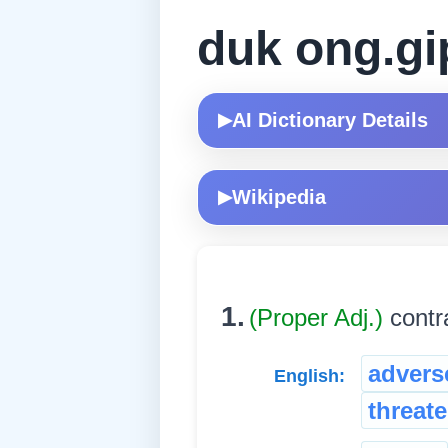
duk ong.gi
AI Dictionary Details
▶
Wikipedia
▶
1.
(Proper Adj.)
contra
advers
English:
threat