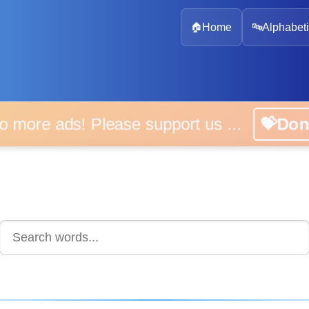
🏠
Home
🔤
Alphabeti
 more ads! Please support us ...
💝D