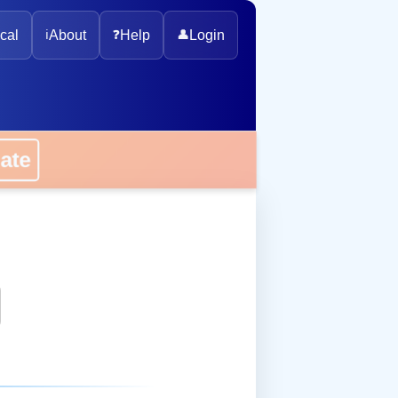
cal
ℹ️
About
❓
Help
👤
Login
onate