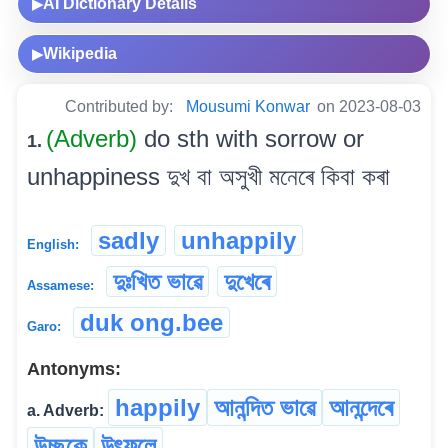
AI Dictionary Details
▶
Wikipedia
▶
Contributed by:
Mousumi Konwar
on 2023-08-03
(Adverb)
do sth with sorrow or
1.
unhappiness দুখ বা অসুখী মনেৰে কিবা কৰা
sadly
unhappily
English:
দুঃখিত ভাৱে
দুখেৰে
Assamese:
duk ong.bee
Garo:
Antonyms:
happily
আনন্দিত ভাৱে
আনন্দেৰে
a. Adverb:
উচ্ছুকে
উৎফুলে