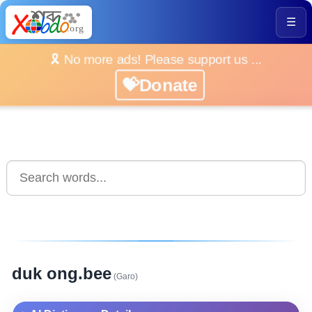
☰
🎗️ No more ads! Please support us ...
💝Donate
duk ong.bee
(Garo)