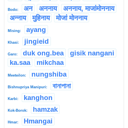
अन
अननाय
अननाय, माजांमोननाय
Bodo:
अन्नाय
मुहिनाय
मोजां मोननाय
ayang
Mising:
jingieid
Khasi:
duk ong.bea
gisik nangani
Garo:
ka.saa
mikchaa
nungshiba
Meeteilon:
বানাপানা
Bishnupriya Manipuri:
kanghon
Karbi:
hamzak
Kok-Borok:
Hmangai
Hmar: