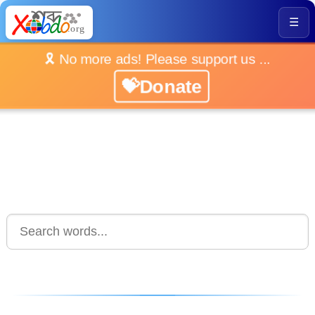
☰
🎗️ No more ads! Please support us ...
💝Donate