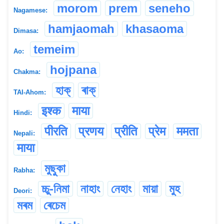
morom
prem
seneho
Nagamese:
hamjaomah
khasaoma
Dimasa:
temeim
Ao:
hojpana
Chakma:
হাক্
ৰাক্
TAI-Ahom:
इश्क
माया
Hindi:
पीरति
प्रणय
प्रीति
प्रेम
ममता
Nepali:
माया
মুছুকা
Rabha:
চ্চু-নিমা
নাহাং
নেহাং
মায়া
মুহ
Deori:
মৰম
ৰেচেম