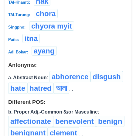
hak
TAI-Khamti:
chora
TAI-Turung:
chyora myit
Singpho:
itna
Paite:
ayang
Adi Bokar:
Antonyms:
abhorence
disgush
a. Abstract Noun:
hate
hatred
আলা
...
Different POS:
b. Proper Adj.-Common &/or Masculine:
affectionate
benevolent
benign
benignant
clement
...