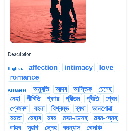
Description
affection
intimacy
love
English:
romance
অনুৰতি
আদৰ
আস্তিক
চেনেহ
Assamese:
নেহা
পীৰিতি
প্ৰণয়
প্ৰীতম
প্ৰীতি
প্ৰেম
প্ৰেমৰস
বহনা
বিশ্ৰম্ভ
ব্যথা
ভালপোৱা
মমতা
মেহাৰ
মৰম
মৰম-চেনেহ
মৰম-স্নেহ
লাহৰ
সুৱাগ
স্নেহ
ৰমন্যাস
ৰোমাঞ্চ