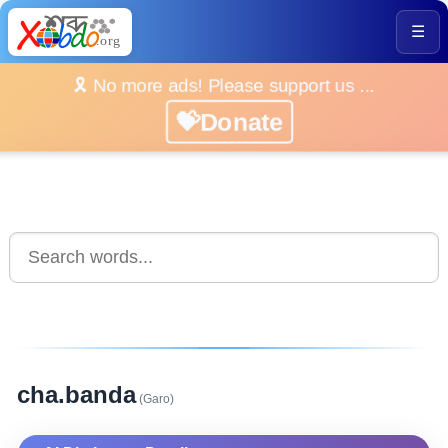
☰
🎗️ No more ads! Please support us ...
💝Donate
cha.banda
(Garo)