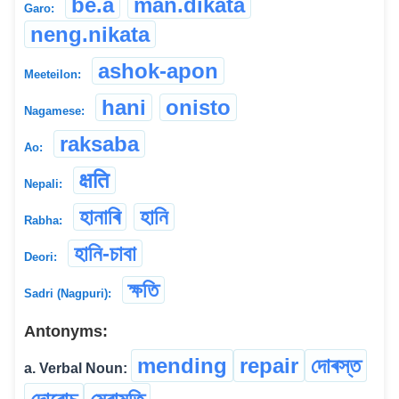
be.a
man.dikata
Garo:
neng.nikata
ashok-apon
Meeteilon:
hani
onisto
Nagamese:
raksaba
Ao:
क्षति
Nepali:
হানাৰি
হানি
Rabha:
হানি-চাবা
Deori:
ক্ষতি
Sadri (Nagpuri):
Antonyms:
mending
repair
দোৰস্ত
a. Verbal Noun: