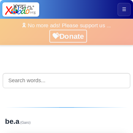
☰
🎗️ No more ads! Please support us ...
💝Donate
be.a
(Garo)