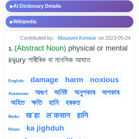
AI Dictionary Details
▶
Wikipedia
▶
Contributed by:
Mousumi Konwar
on 2023-05-24
(Abstract Noun)
physical or mental
1.
injury শাৰীৰিক বা মানসিক আঘাত
damage
harm
noxious
English:
অগুণ
অনিষ্ট
অনুপকাৰ
অপকাৰ
Assamese:
অহিত
ক্ষতি
হানি
হৰকত
ख`हा
ल`कसान
हानि
Bodo:
ka jighduh
Khasi: